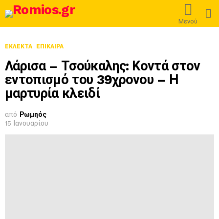
L
Μενού
ΕΚΛΕΚΤΆ
ΕΠΊΚΑΙΡΑ
Λάρισα – Τσούκαλης: Κοντά στον
εντοπισμό του 39χρονου – Η
μαρτυρία κλειδί
από
Ρωμηός
15 Ιανουαρίου