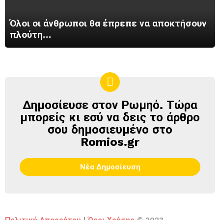
Όλοι οι άνθρωποι θα έπρεπε να αποκτήσουν
πλούτη…
Δημοσίευσε στον Ρωμηό. Τώρα
ΔΗΜΟΣΊΕΥΣΕ
ΣΤΟΝ
μπορείς κι εσύ να δεις το άρθρο
ΡΩΜΗΌ
σου δημοσιευμένο στο
Romios.gr
Νέα Δημοσίευση
Πολιτική Απορρήτου
|
Όροι Χρήσης
© 2023