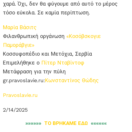
χαρά. Όχι, δεν θα φύγουμε από αυτό το μέρος
τόσο εύκολα. Σε καμία περίπτωση.
Μαρία Βάσιτς
Φιλανθρωπική οργάνωση
«Κοσόβσκογιε
Παμοράβγιε»
Κοσσυφοπέδιο και Μετόχια, Σερβία
Επιμελήθηκε ο
Πίτερ Νταβίντοφ
Μετάφραση για την πύλη
gr.pravoslavie.ru:
Κωνσταντίνος Θώδης
Pravoslavie.ru
2/14/2025
»»»»»»
ΤΟ ΒΡΗΚΑΜΕ ΕΔΩ
««««««