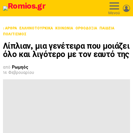
L
Μενού
: ΆΡΘΡΑ
ΕΛΛΗΝΟΤΟΥΡΚΙΚΆ
ΚΟΙΝΩΝΙΑ
ΟΡΘΟΔΟΞΊΑ
ΠΑΙΔΕΊΑ
ΠΟΛΙΤΙΣΜΌΣ
Λίπλιαν, μια γενέτειρα που μοιάζει
όλο και λιγότερο με τον εαυτό της
από
Ρωμηός
14 Φεβρουαρίου