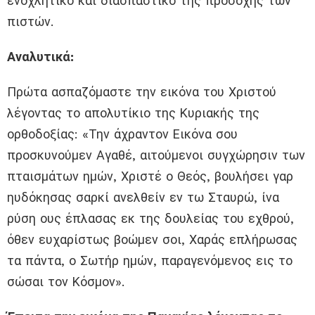
ενοχλητικό και διασπαστικό της προσοχής των
πιστών.
Αναλυτικά:
Πρώτα ασπαζόμαστε την εικόνα του Χριστού
λέγοντας το απολυτίκιο της Κυριακής της
ορθοδοξίας: «Την άχραντον Εικόνα σου
προσκυνούμεν Αγαθέ, αιτούμενοι συγχώρησιν των
πταισμάτων ημών, Χριστέ ο Θεός, βουλήσει γαρ
ηυδόκησας σαρκί ανελθείν εν τω Σταυρώ, ίνα
ρύση ους έπλασας εκ της δουλείας του εχθρού,
όθεν ευχαρίστως βοώμεν σοι, Χαράς επλήρωσας
τα πάντα, ο Σωτήρ ημών, παραγενόμενος εις το
σώσαι τον Κόσμον».