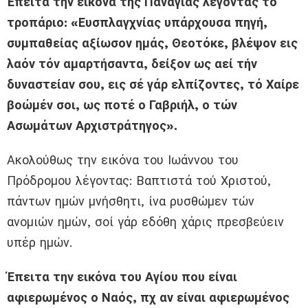
Έπειτα την εικόνα της Παναγίας λέγοντας το
τροπάριο: «Ευσπλαγχνίας υπάρχουσα πηγή,
συμπαθείας αξίωσον ημάς, Θεοτόκε, βλέψον εις
λαόν τόν αμαρτήσαντα, δείξον ως αεί τήν
δυναστείαν σου, εις σέ γάρ ελπίζοντες, τό Χαίρε
βοώμέν σοι, ως ποτέ ο Γαβριήλ, ο τών
Ασωμάτων Αρχιστράτηγος».
Ακολούθως την εικόνα του Ιωάννου του
Πρόδρομου λέγοντας: Βαπτιστά τού Χριστού,
πάντων ημών μνήσθητι, ίνα ρυσθώμεν τών
ανομιών ημών, σοί γάρ εδόθη χάρις πρεσβεύειν
υπέρ ημών.
Έπειτα την εικόνα του Αγίου που είναι
αφιερωμένος ο Ναός, πχ αν είναι αφιερωμένος