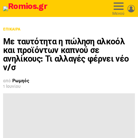
L
Μενού
ΕΠΊΚΑΙΡΑ
Με ταυτότητα η πώληση αλκοόλ
και προϊόντων καπνού σε
ανηλίκους: Τι αλλαγές φέρνει νέο
ν/σ
από
Ρωμηός
1 Ιουνίου