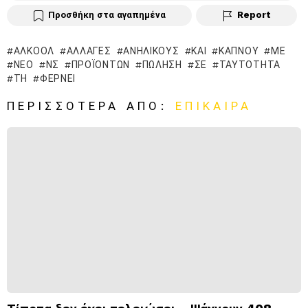
Προσθήκη στα αγαπημένα
Report
ΑΛΚΟΌΛ
ΑΛΛΑΓΈΣ
ΑΝΗΛΊΚΟΥΣ
ΚΑΙ
ΚΑΠΝΟΎ
ΜΕ
ΝΈΟ
ΝΣ
ΠΡΟΪΌΝΤΩΝ
ΠΏΛΗΣΗ
ΣΕ
ΤΑΥΤΌΤΗΤΑ
ΤΗ
ΦΈΡΝΕΙ
ΠΕΡΙΣΣΌΤΕΡΑ ΑΠΌ:
ΕΠΊΚΑΙΡΑ