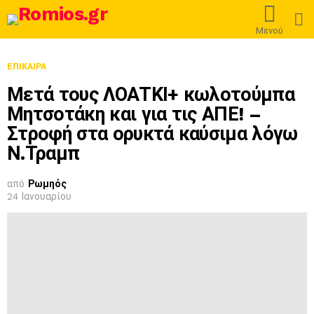
L
Μενού
ΕΠΊΚΑΙΡΑ
Μετά τους ΛΟΑΤΚΙ+ κωλοτούμπα
Μητσοτάκη και για τις ΑΠΕ! –
Στροφή στα ορυκτά καύσιμα λόγω
Ν.Τραμπ
από
Ρωμηός
24 Ιανουαρίου