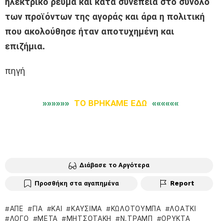
ηλεκτρικό ρεύμα και κατά συνέπεια στο σύνολο
των προϊόντων της αγοράς και άρα η πολιτική
που ακολούθησε ήταν αποτυχημένη και
επιζήμια.
πηγή
»»»»»»
ΤΟ ΒΡΗΚΑΜΕ ΕΔΩ
««««««
Διάβασε το Αργότερα
Προσθήκη στα αγαπημένα
Report
ΑΠΕ
ΓΙΑ
ΚΑΙ
ΚΑΎΣΙΜΑ
ΚΩΛΟΤΟΥΜΠΑ
ΛΟΑΤΚΙ
ΛΌΓΟ
ΜΕΤΆ
ΜΗΤΣΟΤΆΚΗ
Ν.ΤΡΑΜΠ
ΟΡΥΚΤΆ