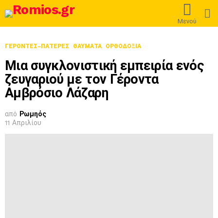
L
Μενού
ΓΕΡΟΝΤΕΣ-ΠΑΤΕΡΕΣ
ΘΑΎΜΑΤΑ
ΟΡΘΟΔΟΞΊΑ
Μια συγκλονιστική εμπειρία ενός
ζευγαριού με τον Γέροντα
Αμβρόσιο Λάζαρη
από
Ρωμηός
11 Απριλίου