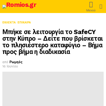
L
Μενού
ΕΚΛΕΚΤΆ
ΕΠΊΚΑΙΡΑ
Μπήκε σε λειτουργία το SafeCY
στην Κύπρο – Δείτε που βρίσκεται
το πλησιέστερο καταφύγιο – Βήμα
προς βήμα η διαδικασία
από
Ρωμηός
16 Ιουνίου