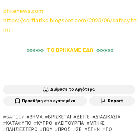
philenews.com
https://corfiatiko.blogspot.com/2025/06/safecy.ht
ml
»»»»»»
ΤΟ ΒΡΗΚΑΜΕ ΕΔΩ
««««««
Διάβασε το Αργότερα
Προσθήκη στα αγαπημένα
Report
SAFECY
ΒΉΜΑ
ΒΡΊΣΚΕΤΑΙ
ΔΕΊΤΕ
ΔΙΑΔΙΚΑΣΊΑ
ΚΑΤΑΦΎΓΙΟ
ΚΎΠΡΟ
ΛΕΙΤΟΥΡΓΊΑ
ΜΠΉΚΕ
ΠΛΗΣΙΈΣΤΕΡΟ
ΠΟΥ
ΠΡΟΣ
ΣΕ
ΣΤΗΝ
ΤΟ