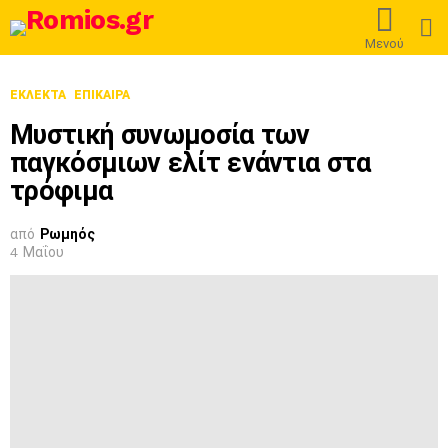
L
Μενού
ΕΚΛΕΚΤΆ
ΕΠΊΚΑΙΡΑ
Μυστική συνωμοσία των
παγκόσμιων ελίτ ενάντια στα
τρόφιμα
από
Ρωμηός
4 Μαΐου