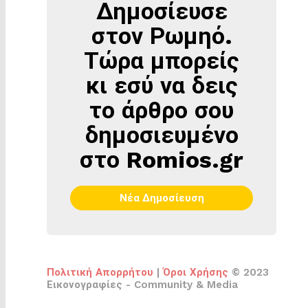
Δημοσίευσε
ΔΗΜΟΣΊΕΥΣΕ
ΣΤΟΝ
στον Ρωμηό.
ΡΩΜΗΌ
Τώρα μπορείς
κι εσύ να δεις
το άρθρο σου
δημοσιευμένο
στο Romios.gr
Νέα Δημοσίευση
Πολιτική Απορρήτου
|
Όροι Χρήσης
© 2023
Εικονογραφίες - Community & Media