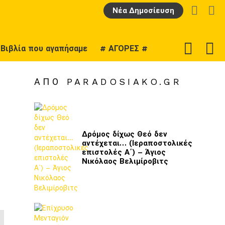
LOGIN
Α
Νέα Δημοσίευση
F
SWITCH
Βιβλία που αγαπήσαμε
# ΑΓΟΡΕΣ #
U
SKIN
ΑΠΌ PARADOSIAKO.GR
Δρόμος δίχως Θεό δεν
αντέχεται… (Ιεραποστολικές
επιστολές Α΄) – Άγιος
Νικόλαος Βελιμίροβιτς