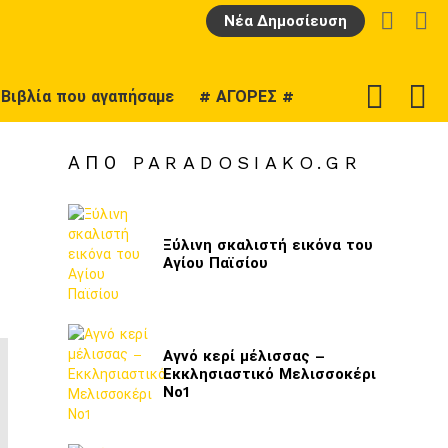
LOGIN
Α
Νέα Δημοσίευση
F
SWITCH
Βιβλία που αγαπήσαμε
# ΑΓΟΡΕΣ #
U
SKIN
ΑΠΌ PARADOSIAKO.GR
Ξύλινη σκαλιστή εικόνα του
Αγίου Παϊσίου
Αγνό κερί μέλισσας –
Εκκλησιαστικό Μελισσοκέρι
Νο1