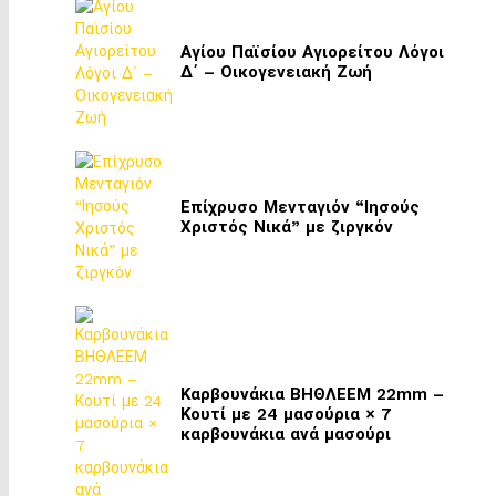
Αγίου Παϊσίου Αγιορείτου Λόγοι
Δ΄ – Οικογενειακή Ζωή
Επίχρυσο Μενταγιόν “Ιησούς
Χριστός Νικά” με ζιργκόν
Καρβουνάκια ΒΗΘΛΕΕΜ 22mm –
Κουτί με 24 μασούρια × 7
καρβουνάκια ανά μασούρι