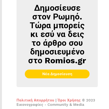
Δημοσίευσε
ΔΗΜΟΣΊΕΥΣΕ
ΣΤΟΝ
στον Ρωμηό.
ΡΩΜΗΌ
Τώρα μπορείς
κι εσύ να δεις
το άρθρο σου
δημοσιευμένο
στο Romios.gr
Νέα Δημοσίευση
Πολιτική Απορρήτου
|
Όροι Χρήσης
© 2023
Εικονογραφίες - Community & Media