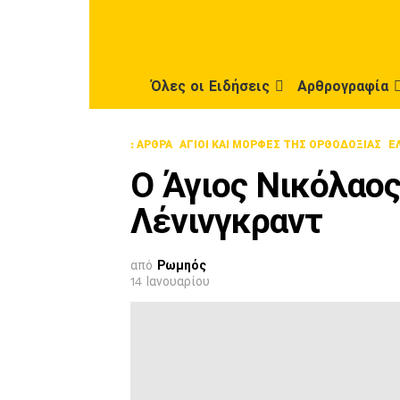
Όλες οι Ειδήσεις
Αρθρογραφία
: ΆΡΘΡΑ
ΆΓΙΟΙ ΚΑΙ ΜΟΡΦΈΣ ΤΗΣ ΟΡΘΟΔΟΞΊΑΣ
Ε
Ο Άγιος Νικόλαος
Λένινγκραντ
από
Ρωμηός
14 Ιανουαρίου