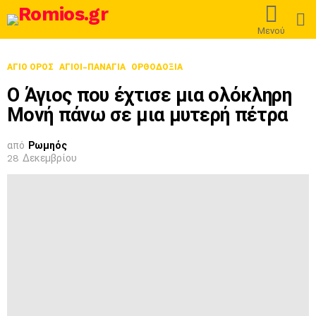
L
Μενού
ΑΓΙΟ ΟΡΟΣ
ΑΓΙΟΙ-ΠΑΝΑΓΙΑ
ΟΡΘΟΔΟΞΊΑ
Ο Άγιος που έχτισε μια ολόκληρη
Μονή πάνω σε μια μυτερή πέτρα
από
Ρωμηός
28 Δεκεμβρίου