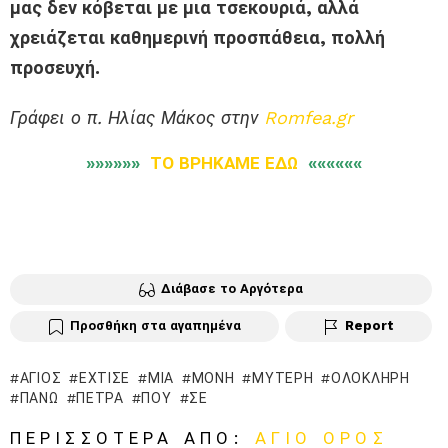
μας δεν κόβεται με μια τσεκουριά, αλλά
χρειάζεται καθημερινή προσπάθεια, πολλή
προσευχή.
Γράφει ο π. Ηλίας Μάκος στην
Romfea.gr
»»»»»»
ΤΟ ΒΡΗΚΑΜΕ ΕΔΩ
««««««
Διάβασε το Αργότερα
Προσθήκη στα αγαπημένα
Report
ΆΓΙΟΣ
ΈΧΤΙΣΕ
ΜΙΑ
ΜΟΝΉ
ΜΥΤΕΡΉ
ΟΛΌΚΛΗΡΗ
ΠΆΝΩ
ΠΈΤΡΑ
ΠΟΥ
ΣΕ
ΠΕΡΙΣΣΌΤΕΡΑ ΑΠΌ:
ΑΓΙΟ ΟΡΟΣ