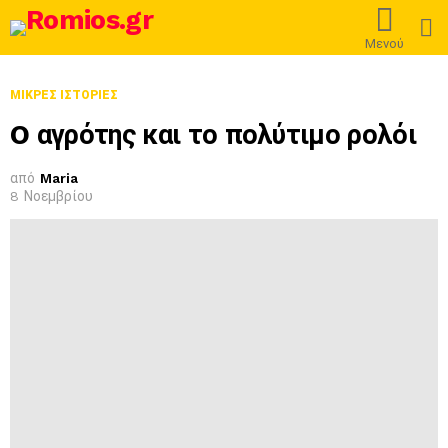
L
Μενού
ΜΙΚΡΈΣ ΙΣΤΟΡΊΕΣ
O αγρότης και το πολύτιμο ρολόι
από
Maria
8 Νοεμβρίου