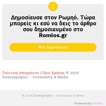
Δημοσίευσε στον Ρωμηό. Τώρα
ΔΗΜΟΣΊΕΥΣΕ
ΣΤΟΝ
μπορείς κι εσύ να δεις το άρθρο
ΡΩΜΗΌ
σου δημοσιευμένο στο
Romios.gr
Νέα Δημοσίευση
Πολιτική Απορρήτου
|
Όροι Χρήσης
© 2023
Εικονογραφίες - Community & Media
© 2024 Εικονογραφίες - Community & Media
Powered by
WEB66