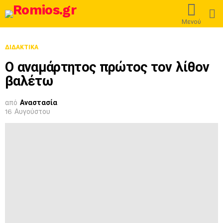
L
Μενού
ΔΙΔΑΚΤΙΚΆ
Ο αναμάρτητος πρώτος τον λίθον
βαλέτω
από
Αναστασία
16 Αυγούστου