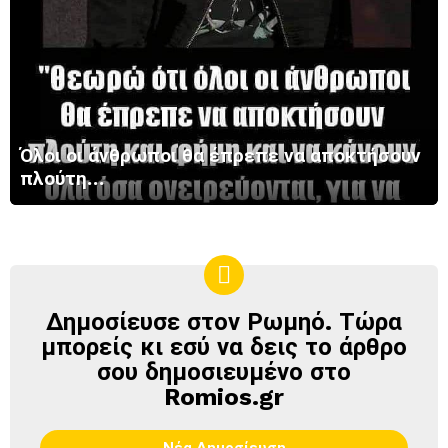
Όλοι οι άνθρωποι θα έπρεπε να αποκτήσουν
πλούτη…
Δημοσίευσε στον Ρωμηό. Τώρα
ΔΗΜΟΣΊΕΥΣΕ
ΣΤΟΝ
μπορείς κι εσύ να δεις το άρθρο
ΡΩΜΗΌ
σου δημοσιευμένο στο
Romios.gr
Νέα Δημοσίευση