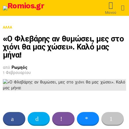
L
Μενού
ΆΛΛΑ
«Ο Φλεβάρης αν θυμώσει, μες στο
χιόνι θα μας χώσει». Καλό μας
μήνα!
από
Ρωμηός
1 Φεβρουαρίου