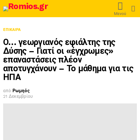
L
Μενού
ΕΠΊΚΑΙΡΑ
Ο… γεωργιανός εφιάλτης της
Δύσης – Γιατί οι «έγχρωμες»
επαναστάσεις πλέον
αποτυγχάνουν – Το μάθημα για τις
ΗΠΑ
από
Ρωμηός
21 Δεκεμβρίου