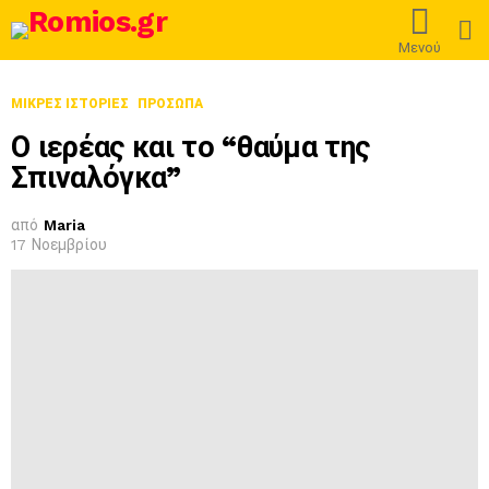
L
Μενού
ΜΙΚΡΈΣ ΙΣΤΟΡΊΕΣ
ΠΡΌΣΩΠΑ
Ο ιερέας και το “θαύμα της
Σπιναλόγκα”
από
Maria
17 Νοεμβρίου