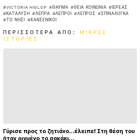
VICTORIA HISLOP
ΘΑΎΜΑ
ΘΕΊΑ ΚΟΙΝΩΝΊΑ
ΙΕΡΈΑΣ
ΚΑΤΆΛΥΣΗ
ΛΈΠΡΑ
ΛΕΠΡΟΊ
ΛΕΠΡΌΣ
ΣΠΙΝΑΛΌΓΚΑ
ΤΟ ΝΗΣΊ
ΧΑΝΣΕΝΙΚΟΊ
ΠΕΡΙΣΣΌΤΕΡΑ ΑΠΌ:
ΜΙΚΡΈΣ
ΙΣΤΟΡΊΕΣ
Γύρισε προς το ζητιάνο…έλειπε! Στη θέση του
ήταν ριγμένο το σακάκι…