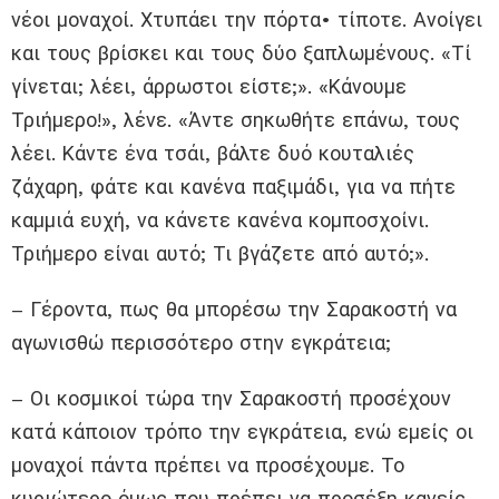
νέοι μοναχοί. Χτυπάει την πόρτα• τίποτε. Ανοίγει
και τους βρίσκει και τους δύο ξαπλωμένους. «Τί
γίνεται; λέει, άρρωστοι είστε;». «Κάνουμε
Τριήμερο!», λένε. «Άντε σηκωθήτε επάνω, τους
λέει. Κάντε ένα τσάι, βάλτε δυό κουταλιές
ζάχαρη, φάτε και κανένα παξιμάδι, για να πήτε
καμμιά ευχή, να κάνετε κανένα κομποσχοίνι.
Τριήμερο είναι αυτό; Τι βγάζετε από αυτό;».
– Γέροντα, πως θα μπορέσω την Σαρακοστή να
αγωνισθώ περισσότερο στην εγκράτεια;
– Οι κοσμικοί τώρα την Σαρακοστή προσέχουν
κατά κάποιον τρόπο την εγκράτεια, ενώ εμείς οι
μοναχοί πάντα πρέπει να προσέχουμε. Το
κυριώτερο όμως που πρέπει να προσέξη κανείς