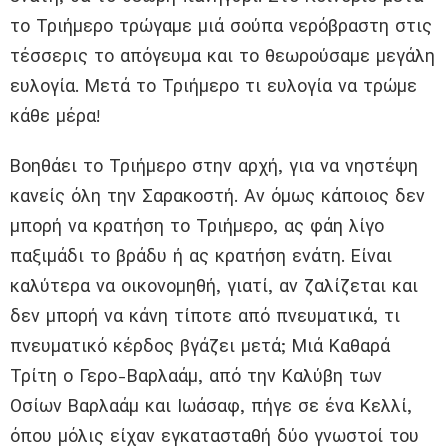
το Τριήμερο τρώγαμε μιά σούπα νερόβραστη στις
τέσσερις το απόγευμα και το θεωρούσαμε μεγάλη
ευλογία. Μετά το Τριήμερο τι ευλογία να τρώμε
κάθε μέρα!
Βοηθάει το Τριήμερο στην αρχή, για να νηστέψη
κανείς όλη την Σαρακοστή. Αν όμως κάποιος δεν
μπορή να κρατήση το Τριήμερο, ας φάη λίγο
παξιμάδι το βράδυ ή ας κρατήση ενάτη. Είναι
καλύτερα να οικονομηθή, γιατί, αν ζαλίζεται και
δεν μπορή να κάνη τίποτε από πνευματικά, τι
πνευματικό κέρδος βγάζει μετά; Μιά Καθαρά
Τρίτη ο Γερο-Βαρλαάμ, από την Καλύβη των
Οσίων Βαρλαάμ και Ιωάσαφ, πήγε σε ένα Κελλί,
όπου μόλις είχαν εγκατασταθή δύο γνωστοί του