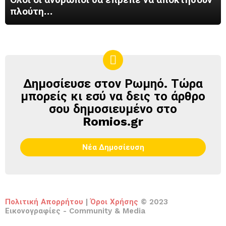
πλούτη…
Δημοσίευσε στον Ρωμηό. Τώρα
ΔΗΜΟΣΊΕΥΣΕ
ΣΤΟΝ
μπορείς κι εσύ να δεις το άρθρο
ΡΩΜΗΌ
σου δημοσιευμένο στο
Romios.gr
Νέα Δημοσίευση
Πολιτική Απορρήτου
|
Όροι Χρήσης
© 2023
Εικονογραφίες - Community & Media