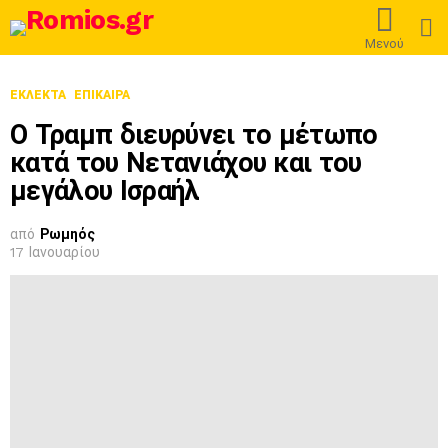
L
Μενού
ΕΚΛΕΚΤΆ
ΕΠΊΚΑΙΡΑ
Ο Τραμπ διευρύνει το μέτωπο
κατά του Νετανιάχου και του
μεγάλου Ισραήλ
από
Ρωμηός
17 Ιανουαρίου