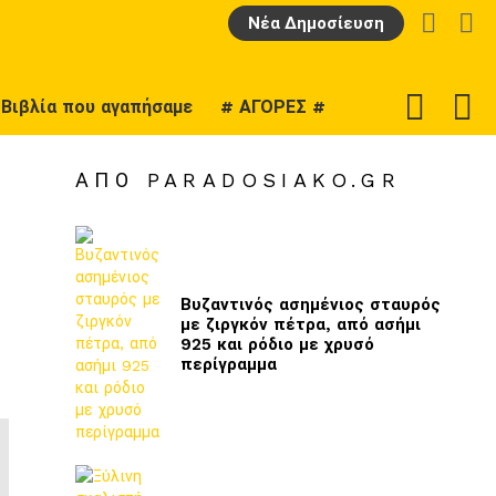
LOGIN
Α
Νέα Δημοσίευση
F
SWITCH
Βιβλία που αγαπήσαμε
# ΑΓΟΡΕΣ #
U
SKIN
ΑΠΌ PARADOSIAKO.GR
Βυζαντινός ασημένιος σταυρός
με ζιργκόν πέτρα, από ασήμι
925 και ρόδιο με χρυσό
περίγραμμα