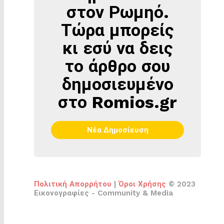
ΣΤΟΝ
στον Ρωμηό.
ΡΩΜΗΌ
Τώρα μπορείς
κι εσύ να δεις
το άρθρο σου
δημοσιευμένο
στο Romios.gr
Νέα Δημοσίευση
Πολιτική Απορρήτου
|
Όροι Χρήσης
© 2023
Εικονογραφίες - Community & Media