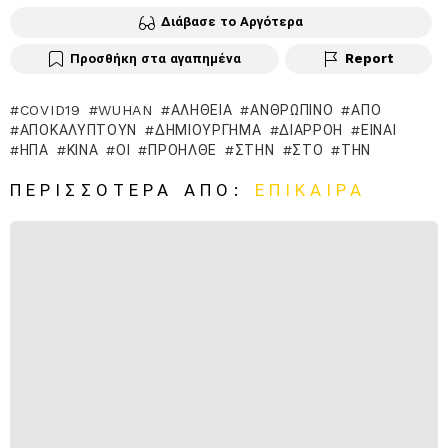
Διάβασε το Αργότερα
Προσθήκη στα αγαπημένα
Report
COVID19
WUHAN
ΑΛΉΘΕΙΑ
ΑΝΘΡΏΠΙΝΟ
ΑΠΌ
ΑΠΟΚΑΛΎΠΤΟΥΝ
ΔΗΜΙΟΎΡΓΗΜΑ
ΔΙΑΡΡΟΉ
ΕΊΝΑΙ
ΗΠΑ
ΚΊΝΑ
ΟΙ
ΠΡΟΉΛΘΕ
ΣΤΗΝ
ΣΤΟ
ΤΗΝ
ΠΕΡΙΣΣΌΤΕΡΑ ΑΠΌ:
ΕΠΊΚΑΙΡΑ