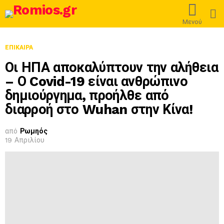
L
Μενού
ΕΠΊΚΑΙΡΑ
Οι ΗΠΑ αποκαλύπτουν την αλήθεια
– Ο Covid-19 είναι ανθρώπινο
δημιούργημα, προήλθε από
διαρροή στο Wuhan στην Κίνα!
από
Ρωμηός
19 Απριλίου