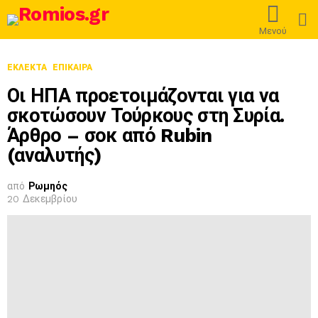
L
Μενού
ΕΚΛΕΚΤΆ
ΕΠΊΚΑΙΡΑ
Οι ΗΠΑ προετοιμάζονται για να
σκοτώσουν Τούρκους στη Συρία.
Άρθρο – σοκ από Rubin
(αναλυτής)
από
Ρωμηός
20 Δεκεμβρίου