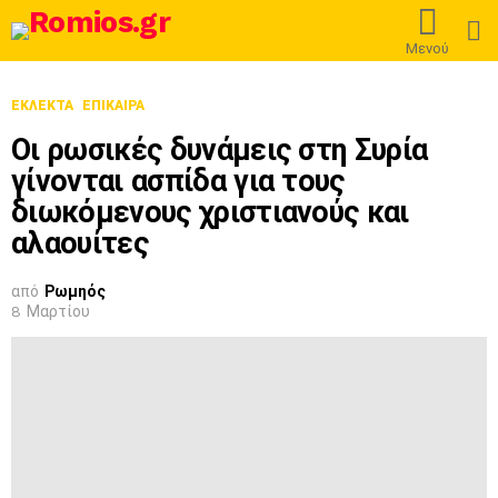
L
Μενού
ΕΚΛΕΚΤΆ
ΕΠΊΚΑΙΡΑ
Οι ρωσικές δυνάμεις στη Συρία
γίνονται ασπίδα για τους
διωκόμενους χριστιανούς και
αλαουίτες
από
Ρωμηός
8 Μαρτίου