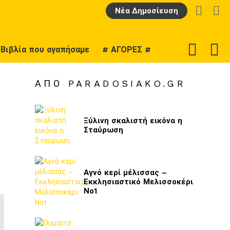
LOGIN
Α
Νέα Δημοσίευση
F
SWITCH
Βιβλία που αγαπήσαμε
# ΑΓΟΡΕΣ #
U
SKIN
ΑΠΌ PARADOSIAKO.GR
Ξύλινη σκαλιστή εικόνα η
Σταύρωση
Αγνό κερί μέλισσας –
Εκκλησιαστικό Μελισσοκέρι
Νο1