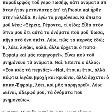
παραδερφὸς τοῦ γερο-Ἰωσήφ, κάτι ὀνόματα ἀπ᾿
ὅταν ἦταν μετανάστης ἀπ᾿ τὴ Ρωσία καὶ ἦρθε
στὴν Ἑλλάδα. Κι ἐγὼ τὰ μνημόνευα. Κι ἔπειτα
μοῦ λέει: «Ξέρεις, Γέροντα, τί εἶδα; Εἶδα στὸν
ὕπνο μου ὅτι αὐτὰ τὰ ὀνόματα ποὺ μοῦ ῾δωσα,
πῆγα στὸ ἕνα σπίτι. Λέω, πῶς τὰ περνᾶς ἐδῶ;
Ἔ, λέει, λιγάκι, καλά, ἀλλὰ ἔρχεται ὁ παπα-
Ἐφραὶμ καὶ μᾶς παρηγορεῖ». Εἶναι ποὺ τοῦ
μνημόνευα τὰ ὀνόματα. Ναί. Ἔπειτα ὁ ἄλλος:
«Ἐσὺ πῶς τὰ περνᾶς;» «Ναί, ἔτσι κι ἔτσι, ἀλλὰ
πέφτει λιγάκι βροχὴ καὶ κρυώνω, ἀλλὰ ἔρχεται ὁ
παπα-Ἐφραίμ, λέει, καὶ μᾶς παρηγορεῖ». Λέω:
«Εἶναι, ἀδερφέ μου, τὰ ὀνόματα ποὺ
μνημονεύω».