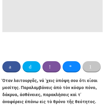
Ὅταν λειτουργᾶς, νά ῾χεις ὑπόψη σου ὅτι εἶσαι
μεσίτης. Παραλαμβάνεις ἀπὸ τὸν κόσμο πόνο,
δάκρυα, ἀσθένειες, παρακλήσεις καὶ τ᾿
ἀναφέρεις ἐπάνω εἰς τὸ θρόνο τῆς θεότητος.