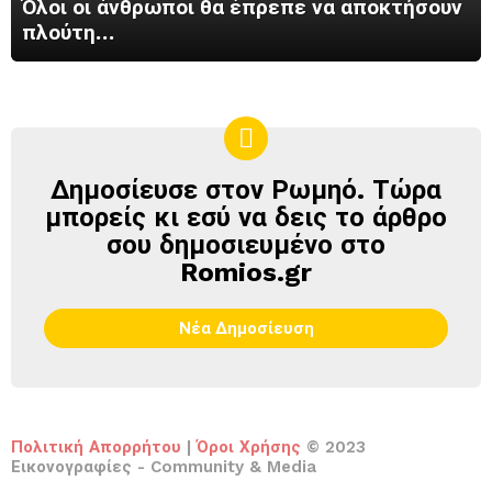
Όλοι οι άνθρωποι θα έπρεπε να αποκτήσουν
πλούτη…
Δημοσίευσε στον Ρωμηό. Τώρα
ΔΗΜΟΣΊΕΥΣΕ
ΣΤΟΝ
μπορείς κι εσύ να δεις το άρθρο
ΡΩΜΗΌ
σου δημοσιευμένο στο
Romios.gr
Νέα Δημοσίευση
Πολιτική Απορρήτου
|
Όροι Χρήσης
© 2023
Εικονογραφίες - Community & Media