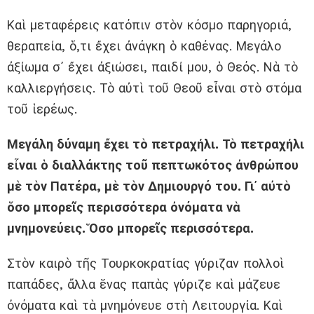
Καὶ μεταφέρεις κατόπιν στὸν κόσμο παρηγοριά,
θεραπεία, ὅ,τι ἔχει ἀνάγκη ὁ καθένας. Μεγάλο
ἀξίωμα σ᾿ ἔχει ἀξιώσει, παιδί μου, ὁ Θεός. Νὰ τὸ
καλλιεργήσεις. Τὸ αὐτὶ τοῦ Θεοῦ εἶναι στὸ στόμα
τοῦ ἱερέως.
Μεγάλη δύναμη ἔχει τὸ πετραχήλι. Τὸ πετραχήλι
εἶναι ὁ διαλλάκτης τοῦ πεπτωκότος ἀνθρώπου
μὲ τὸν Πατέρα, μὲ τὸν Δημιουργό του. Γι᾿ αὐτὸ
ὅσο μπορεῖς περισσότερα ὀνόματα νὰ
μνημονεύεις. Ὅσο μπορεῖς περισσότερα.
Στὸν καιρὸ τῆς Τουρκοκρατίας γύριζαν πολλοὶ
παπάδες, ἄλλα ἕνας παπὰς γύριζε καὶ μάζευε
ὀνόματα καὶ τὰ μνημόνευε στὴ Λειτουργία. Καὶ