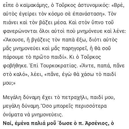
εἶπε ὁ καϊμακάμης, ὁ Τοῦρκος ἀστυνομικός: «Βρέ,
αὐτὸς ἐγείρει τὸν κόσμο σὲ ἐπανάσταση». Τὸν
πιάνει καὶ τὸν βάζει μέσα. Καὶ στὸν ὕπνο τοῦ
φανερώνονται ὅλοι αὐτοὶ ποὺ μνημόνευε καὶ λένε:
«Ἄκουσε, ἢ βγάζεις τὸν παπὰ ἔξω, διότι αὐτὸς
μᾶς μνημονεύει καὶ μᾶς παρηγορεῖ, ἢ θὰ σοῦ
πάρουμε τὸ πρῶτο παιδί». Κι ὁ Τοῦρκος
φοβήθηκε. Ἐπὶ Τουρκοκρατίας. «Ἄντε, παπά, πᾶνε
στὸ καλό», λέει, «πᾶνε, ἐγὼ θὰ χάσω τὸ παιδί
μου;»
Μεγάλη δύναμη ἔχει τὸ πετραχήλι, παιδί μου,
μεγάλη δύναμη. Ὅσο μπορεῖς περισσότερα
ὀνόματα νὰ μνημονεύεις.
Ναί, ἐμένα παλιά μοῦ ῾δωσε ὁ π. Ἀρσένιος, ὁ