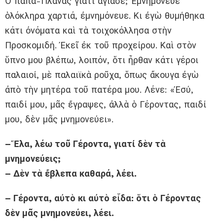
Ὁ παπα-Πλανᾶς γιατί ἁγίασε; Ἐμνημόνευε
ὁλόκληρα χαρτιά, ἐμνημόνευε. Κι ἐγὼ θυμήθηκα
κάτι ὀνόματα καὶ τὰ τοιχοκόλλησα στὴν
Προσκομιδή. Ἐκεῖ ἐκ τοῦ προχείρου. Καὶ στὸν
ὕπνο μου βλέπω, λοιπόν, ὅτι ἦρθαν κάτι γέροι
παλαιοί, μὲ παλαιϊκὰ ροῦχα, ὅπως ἄκουγα ἐγὼ
ἀπὸ τὴν μητέρα τοῦ πατέρα μου. Λένε: «Ἐσύ,
παιδί μου, μᾶς ἔγραψες, ἀλλὰ ὁ Γέροντας, παιδί
μου, δὲν μᾶς μνημονεύει».
– Ἔλα, λέω τοῦ Γέροντα, γιατί δὲν τὰ
μνημονεύεις;
– Δὲν τὰ ἔβλεπα καθαρά, λέει.
– Γέροντα, αὐτὸ κι αὐτὸ εἶδα: ὅτι ὁ Γέροντας
δὲν μᾶς μνημονεύει, λέει.