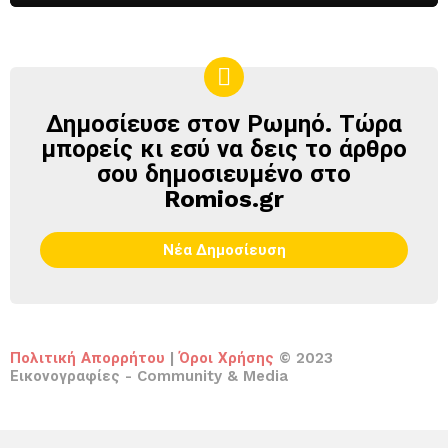
Δημοσίευσε στον Ρωμηό. Τώρα
ΔΗΜΟΣΊΕΥΣΕ
ΣΤΟΝ
μπορείς κι εσύ να δεις το άρθρο
ΡΩΜΗΌ
σου δημοσιευμένο στο
Romios.gr
Νέα Δημοσίευση
Πολιτική Απορρήτου
|
Όροι Χρήσης
© 2023
Εικονογραφίες - Community & Media