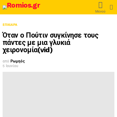
L
Μενού
ΕΠΊΚΑΙΡΑ
Όταν ο Πούτιν συγκίνησε τους
πάντες με μια γλυκιά
χειρονομία(vid)
από
Ρωμηός
5 Ιουνίου