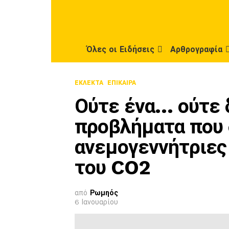
Όλες οι Ειδήσεις
Αρθρογραφία
ΕΚΛΕΚΤΆ
ΕΠΊΚΑΙΡΑ
Ούτε ένα… ούτε δ
προβλήματα που 
ανεμογεννήτριες
του CO2
από
Ρωμηός
6 Ιανουαρίου