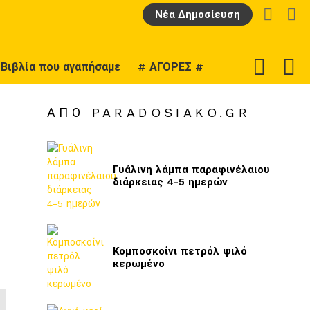
LOGIN
Α
Νέα Δημοσίευση
F
SWITCH
Βιβλία που αγαπήσαμε
# ΑΓΟΡΕΣ #
U
SKIN
ΑΠΌ PARADOSIAKO.GR
Γυάλινη λάμπα παραφινέλαιου
διάρκειας 4-5 ημερών
Κομποσκοίνι πετρόλ ψιλό
κερωμένο