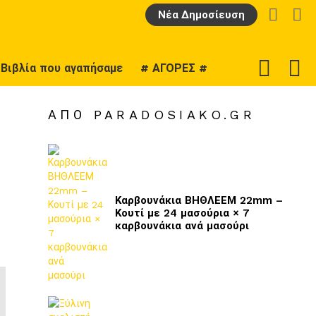
LOGIN
Α
Νέα Δημοσίευση
F
SWITCH
Βιβλία που αγαπήσαμε
# ΑΓΟΡΕΣ #
U
SKIN
ΑΠΌ PARADOSIAKO.GR
Καρβουνάκια ΒΗΘΛΕΕΜ 22mm –
Κουτί με 24 μασούρια × 7
καρβουνάκια ανά μασούρι