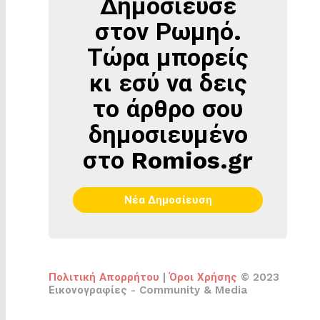
Δημοσίευσε
ΔΗΜΟΣΊΕΥΣΕ
ΣΤΟΝ
στον Ρωμηό.
ΡΩΜΗΌ
Τώρα μπορείς
κι εσύ να δεις
το άρθρο σου
δημοσιευμένο
στο Romios.gr
Νέα Δημοσίευση
Πολιτική Απορρήτου
|
Όροι Χρήσης
© 2023
Εικονογραφίες - Community & Media