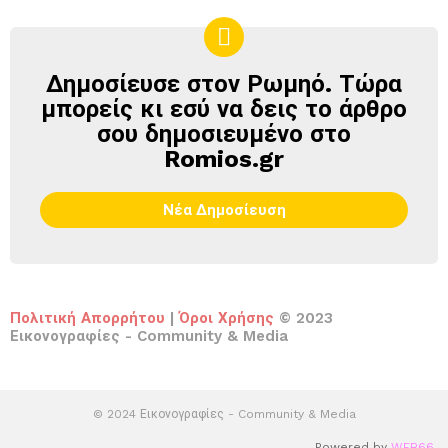
Δημοσίευσε στον Ρωμηό. Τώρα
ΔΗΜΟΣΊΕΥΣΕ
ΣΤΟΝ
μπορείς κι εσύ να δεις το άρθρο
ΡΩΜΗΌ
σου δημοσιευμένο στο
Romios.gr
Νέα Δημοσίευση
Πολιτική Απορρήτου
|
Όροι Χρήσης
© 2023
Εικονογραφίες - Community & Media
© 2024 Εικονογραφίες - Community & Media
Powered by
WEB66