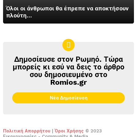
Όλοι οι άνθρωποι θα έπρεπε να αποκτήσουν
πλούτη…
Δημοσίευσε στον Ρωμηό. Τώρα
ΔΗΜΟΣΊΕΥΣΕ
ΣΤΟΝ
μπορείς κι εσύ να δεις το άρθρο
ΡΩΜΗΌ
σου δημοσιευμένο στο
Romios.gr
Νέα Δημοσίευση
Πολιτική Απορρήτου
|
Όροι Χρήσης
© 2023
Εικονογραφίες - Community & Media