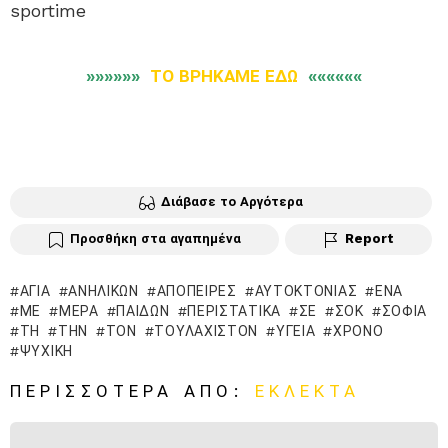
sportime
»»»»»»
ΤΟ ΒΡΗΚΑΜΕ ΕΔΩ
««««««
Διάβασε το Αργότερα
Προσθήκη στα αγαπημένα
Report
ΑΓΙΆ
ΑΝΗΛΊΚΩΝ
ΑΠΌΠΕΙΡΕΣ
ΑΥΤΟΚΤΟΝΊΑΣ
ΈΝΑ
ΜΕ
ΜΈΡΑ
ΠΑΊΔΩΝ
ΠΕΡΙΣΤΑΤΙΚΆ
ΣΕ
ΣΟΚ
ΣΟΦΊΑ
ΤΗ
ΤΗΝ
ΤΟΝ
ΤΟΥΛΆΧΙΣΤΟΝ
ΥΓΕΊΑ
ΧΡΌΝΟ
ΨΥΧΙΚΉ
ΠΕΡΙΣΣΌΤΕΡΑ ΑΠΌ:
ΕΚΛΕΚΤΆ