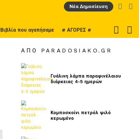
LOGIN
Α
Νέα Δημοσίευση
F
SWITCH
Βιβλία που αγαπήσαμε
# ΑΓΟΡΕΣ #
U
SKIN
ΑΠΌ PARADOSIAKO.GR
Γυάλινη λάμπα παραφινέλαιου
διάρκειας 4-5 ημερών
Κομποσκοίνι πετρόλ ψιλό
κερωμένο