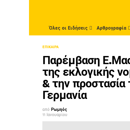
Όλες οι Ειδήσεις
Αρθρογραφία
ΕΠΊΚΑΙΡΑ
Παρέμβαση Ε.Μασ
της εκλογικής ν
& την προστασία 
Γερμανία
από
Ρωμηός
11 Ιανουαρίου