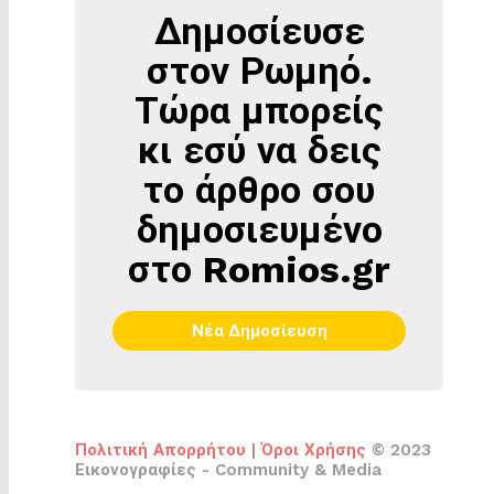
Δημοσίευσε
ΔΗΜΟΣΊΕΥΣΕ
ΣΤΟΝ
στον Ρωμηό.
ΡΩΜΗΌ
Τώρα μπορείς
κι εσύ να δεις
το άρθρο σου
δημοσιευμένο
στο Romios.gr
Νέα Δημοσίευση
Πολιτική Απορρήτου
|
Όροι Χρήσης
© 2023
Εικονογραφίες - Community & Media