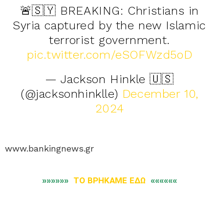
🚨🇸🇾 BREAKING: Christians in
Syria captured by the new Islamic
terrorist government.
pic.twitter.com/eSOFWzd5oD
— Jackson Hinkle 🇺🇸
(@jacksonhinklle)
December 10,
2024
www.bankingnews.gr
»»»»»»
ΤΟ ΒΡΗΚΑΜΕ ΕΔΩ
««««««