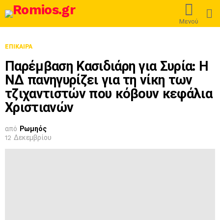
L
Μενού
ΕΠΊΚΑΙΡΑ
Παρέμβαση Κασιδιάρη για Συρία: Η
ΝΔ πανηγυρίζει για τη νίκη των
τζιχαντιστών που κόβουν κεφάλια
Χριστιανών
από
Ρωμηός
12 Δεκεμβρίου