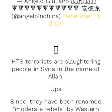
— Angelo Giuliano 🇨🇭🇮🇹
🔻🔻🔻🔻🔻🔻🔻🔻🔻🔻🔻 安德龙
(@angeloinchina)
December 11,
2024
HTS terrorists are slaughtering
people in Syria in the name of
Allah.
Ups
Since, they have been renamed
“moderate rebels” by Western