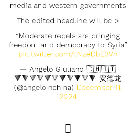
media and western governments
The edited headline will be >
“Moderate rebels are bringing
freedom and democracy to Syria”
pic.twitter.com/tNzeDbE3Vn
— Angelo Giuliano 🇨🇭🇮🇹
🔻🔻🔻🔻🔻🔻🔻🔻🔻🔻🔻 安德龙
(@angeloinchina)
December 11,
2024