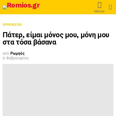
L
Μενού
ΟΡΘΟΔΟΞΊΑ
Πάτερ, είμαι μόνος μου, μόνη μου
στα τόσα βάσανα
από
Ρωμηός
9 Φεβρουαρίου