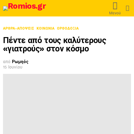
L
Μενού
ΑΡΘΡΑ-ΑΠΟΨΕΙΣ
ΚΟΙΝΩΝΙΑ
ΟΡΘΟΔΟΞΊΑ
Πέντε από τους καλύτερους
«γιατρούς» στον κόσμο
από
Ρωμηός
15 Ιουνίου