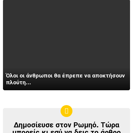
Όλοι οι άνθρωποι θα έπρεπε να αποκτήσουν
πλούτη…
Δημοσίευσε στον Ρωμηό. Τώρα
ΔΗΜΟΣΊΕΥΣΕ
ΣΤΟΝ
μπορείς κι εσύ να δεις το άρθρο