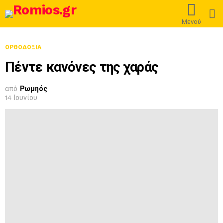
L
Μενού
ΟΡΘΟΔΟΞΊΑ
Πέντε κανόνες της χαράς
από
Ρωμηός
14 Ιουνίου