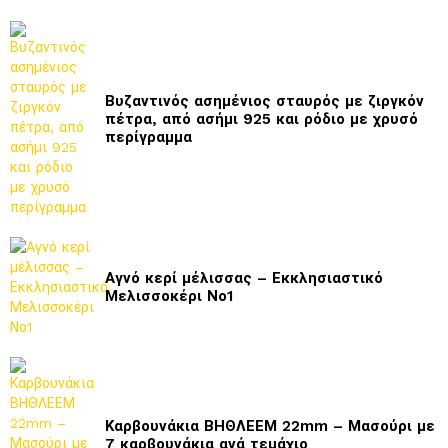
Βυζαντινός ασημένιος σταυρός με ζιργκόν
πέτρα, από ασήμι 925 και ρόδιο με χρυσό
περίγραμμα
Αγνό κερί μέλισσας – Εκκλησιαστικό
Μελισσοκέρι Νο1
Καρβουνάκια ΒΗΘΛΕΕΜ 22mm – Μασούρι με
7 καρβουνάκια ανά τεμάχιο