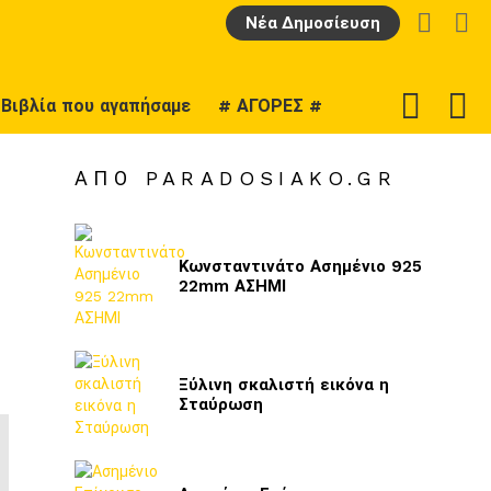
LOGIN
Α
Νέα Δημοσίευση
F
SWITCH
Βιβλία που αγαπήσαμε
# ΑΓΟΡΕΣ #
U
SKIN
ΑΠΌ PARADOSIAKO.GR
Κωνσταντινάτο Ασημένιο 925
22mm ΑΣΗΜΙ
Ξύλινη σκαλιστή εικόνα η
Σταύρωση