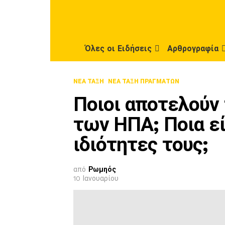
Όλες οι Ειδήσεις
Αρθρογραφία
ΝΈΑ ΤΆΞΗ
ΝΈΑ ΤΆΞΗ ΠΡΑΓΜΆΤΩΝ
Ποιοι αποτελούν 
των ΗΠΑ; Ποια εί
ιδιότητες τους;
από
Ρωμηός
10 Ιανουαρίου