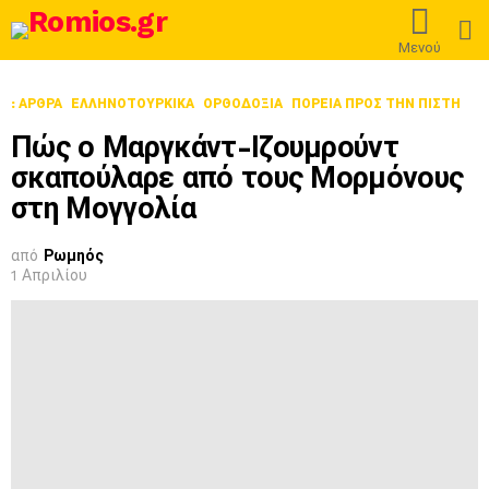
L
Μενού
: ΆΡΘΡΑ
ΕΛΛΗΝΟΤΟΥΡΚΙΚΆ
ΟΡΘΟΔΟΞΊΑ
ΠΟΡΕΊΑ ΠΡΟΣ ΤΗΝ ΠΊΣΤΗ
Πώς ο Μαργκάντ-Ιζουμρούντ
σκαπούλαρε από τους Μορμόνους
στη Μογγολία
από
Ρωμηός
1 Απριλίου