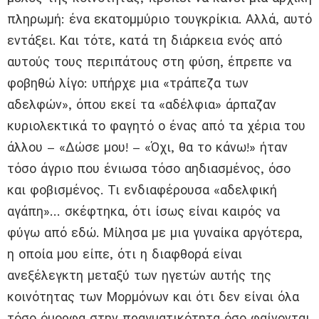
πληρωμή: ένα εκατομμύριο τουγκρίκια. Αλλά, αυτό
εντάξει. Και τότε, κατά τη διάρκεια ενός από
αυτούς τους περιπάτους στη φύση, έπρεπε να
φοβηθώ λίγο: υπήρχε μια «τράπεζα των
αδελφών», όπου εκεί τα «αδέλφια» άρπαζαν
κυριολεκτικά το φαγητό ο ένας από τα χέρια του
άλλου – «Δώσε μου! – «Όχι, θα το κάνω!» ήταν
τόσο άγριο που ένιωσα τόσο αηδιασμένος, όσο
και φοβισμένος. Τι ενδιαφέρουσα «αδελφική
αγάπη»… σκέφτηκα, ότι ίσως είναι καιρός να
φύγω από εδώ. Μίλησα με μια γυναίκα αργότερα,
η οποία μου είπε, ότι η διαφθορά είναι
ανεξέλεγκτη μεταξύ των ηγετών αυτής της
κοινότητας των Μορμόνων και ότι δεν είναι όλα
τόσο όμορφα στην πραγματικότητα όσο φαίνονται