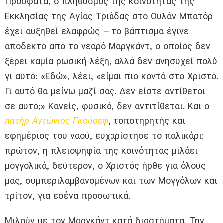
Πρόσφατα, ο πληθυσμός της κοινότητας της
Εκκλησίας της Αγίας Τριάδας στο Ουλάν Μπατόρ
έχει αυξηθεί ελαφρώς
–
το βάπτισμα έγινε
αποδεκτό από το νεαρό Μαργκάντ, ο οποίος δεν
ξέρει καμία ρωσική λέξη, αλλά δεν ανησυχεί πολύ
γι αυτό: «Εδώ», λέει, «είμαι πιο κοντά στο Χριστό.
Γι αυτό θα μείνω μαζί σας. Δεν είστε αντίθετοι
σε αυτό;» Κανείς, φυσικά, δεν αντιτίθεται. Και ο
πατήρ Αντώνιος Γκούσεφ
, τοποτηρητής και
εφημέριος του ναού, ευχαρίστησε το παλικάρι:
πρώτον, η πλειοψηφία της κοινότητας μιλάει
μογγολικά, δεύτερον, ο Χριστός ήρθε για όλους
μας, συμπεριλαμβανομένων και των Μογγόλων και
τρίτον, για εσένα προσωπικά.
Μιλούν με τον Μαργκάντ κατά διαστήματα. Την