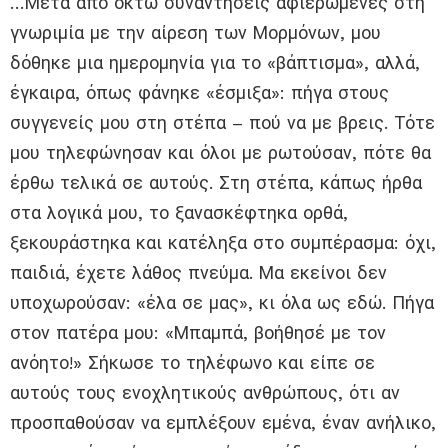
…Μετά από οκτώ συναντήσεις αφιερωμένες στη
γνωριμία με την αίρεση των Μορμόνων, μου
δόθηκε μια ημερομηνία για το «βάπτισμα», αλλά,
έγκαιρα, όπως φάνηκε «έσμιξα»: πήγα στους
συγγενείς μου στη στέπα – πού να με βρεις. Τότε
μου τηλεφώνησαν και όλοι με ρωτούσαν, πότε θα
έρθω τελικά σε αυτούς. Στη στέπα, κάπως ήρθα
στα λογικά μου, το ξανασκέφτηκα ορθά,
ξεκουράστηκα και κατέληξα στο συμπέρασμα: όχι,
παιδιά, έχετε λάθος πνεύμα. Μα εκείνοι δεν
υποχωρούσαν: «έλα σε μας», κι όλα ως εδώ. Πήγα
στον πατέρα μου: «Μπαμπά, βοήθησέ με τον
ανόητο!» Σήκωσε το τηλέφωνο και είπε σε
αυτούς τους ενοχλητικούς ανθρώπους, ότι αν
προσπαθούσαν να εμπλέξουν εμένα, έναν ανήλικο,