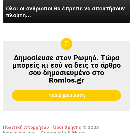
Όλοι οι άνθρωποι θα έπρεπε να αποκτήσουν
πλούτη…
Δημοσίευσε στον Ρωμηό. Τώρα
ΔΗΜΟΣΊΕΥΣΕ
ΣΤΟΝ
μπορείς κι εσύ να δεις το άρθρο
ΡΩΜΗΌ
σου δημοσιευμένο στο
Romios.gr
Νέα Δημοσίευση
Πολιτική Απορρήτου
|
Όροι Χρήσης
© 2023
Εικονογραφίες - Community & Media