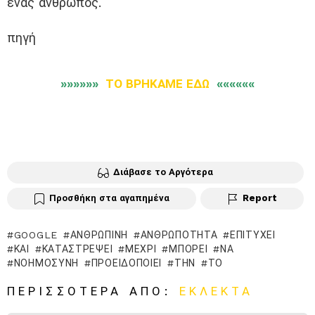
ένας άνθρωπος.
πηγή
»»»»»»
ΤΟ ΒΡΗΚΑΜΕ ΕΔΩ
««««««
Διάβασε το Αργότερα
Προσθήκη στα αγαπημένα
Report
GOOGLE
ΑΝΘΡΏΠΙΝΗ
ἈΝΘΡΩΠΌΤΗΤΑ
ΕΠΙΤΎΧΕΙ
ΚΑΙ
ΚΑΤΑΣΤΡΈΨΕΙ
ΜΈΧΡΙ
ΜΠΟΡΕΊ
ΝΑ
ΝΟΗΜΟΣΥΝΗ
ΠΡΟΕΙΔΟΠΟΙΕΊ
ΤΗΝ
ΤΟ
ΠΕΡΙΣΣΌΤΕΡΑ ΑΠΌ:
ΕΚΛΕΚΤΆ