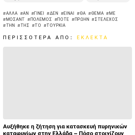
ΑΛΛΆ
ΑΝ
ΓΊΝΕΙ
ΔΕΝ
ΕΊΝΑΙ
ΘΑ
ΘΈΜΑ
ΜΕ
ΜΟΣΆΝΤ
ΠΌΛΕΜΟΣ
ΠΌΤΕ
ΠΡΏΗΝ
ΣΤΈΛΕΧΟΣ
ΤΗΝ
ΤΗΣ
ΤΟ
ΤΟΥΡΚΊΑ
ΠΕΡΙΣΣΌΤΕΡΑ ΑΠΌ:
ΕΚΛΕΚΤΆ
Αυξήθηκε η ζήτηση για κατασκευή πυρηνικών
καταφυγίων στην Ελλάδα – Πόσο στοιχίζουν