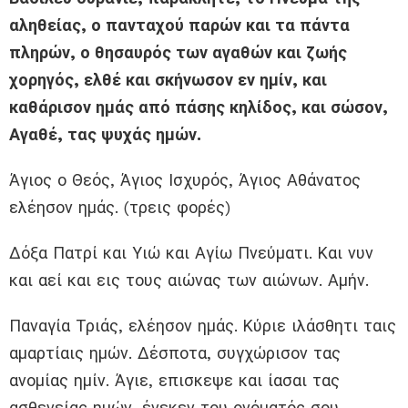
αληθείας, ο πανταχού παρών και τα πάντα
πληρών, ο θησαυρός των αγαθών και ζωής
χορηγός, ελθέ και σκήνωσον εν ημίν, και
καθάρισον ημάς από πάσης κηλίδος, και σώσον,
Αγαθέ, τας ψυχάς ημών.
Άγιος ο Θεός, Άγιος Ισχυρός, Άγιος Αθάνατος
ελέησον ημάς. (τρεις φορές)
Δόξα Πατρί και Υιώ και Αγίω Πνεύματι. Και νυν
και αεί και εις τους αιώνας των αιώνων. Αμήν.
Παναγία Τριάς, ελέησον ημάς. Κύριε ιλάσθητι ταις
αμαρτίαις ημών. Δέσποτα, συγχώρισον τας
ανομίας ημίν. Άγιε, επισκεψε και ίασαι τας
ασθενείας ημών, ένεκεν του ονόματός σου.