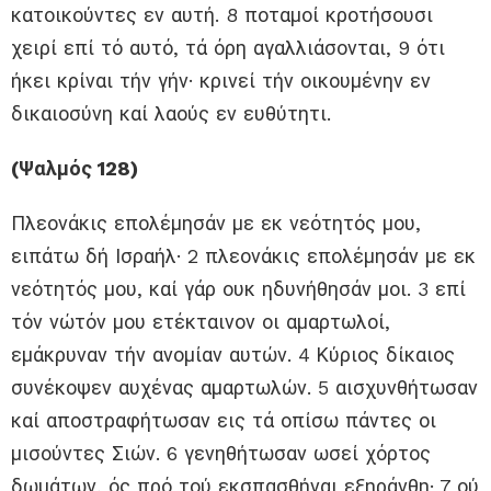
κατοικούντες εν αυτή. 8 ποταμοί κροτήσουσι
χειρί επί τό αυτό, τά όρη αγαλλιάσονται, 9 ότι
ήκει κρίναι τήν γήν· κρινεί τήν οικουμένην εν
δικαιοσύνη καί λαούς εν ευθύτητι.
(Ψαλμός 128)
Πλεονάκις επολέμησάν με εκ νεότητός μου,
ειπάτω δή Ισραήλ· 2 πλεονάκις επολέμησάν με εκ
νεότητός μου, καί γάρ ουκ ηδυνήθησάν μοι. 3 επί
τόν νώτόν μου ετέκταινον οι αμαρτωλοί,
εμάκρυναν τήν ανομίαν αυτών. 4 Κύριος δίκαιος
συνέκοψεν αυχένας αμαρτωλών. 5 αισχυνθήτωσαν
καί αποστραφήτωσαν εις τά οπίσω πάντες οι
μισούντες Σιών. 6 γενηθήτωσαν ωσεί χόρτος
δωμάτων, ός πρό τού εκσπασθήναι εξηράνθη· 7 ού