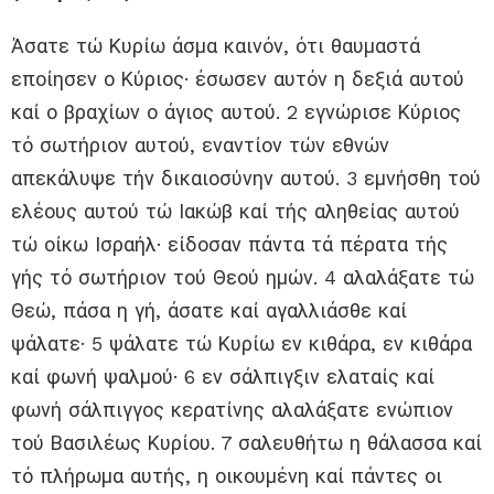
Άσατε τώ Κυρίω άσμα καινόν, ότι θαυμαστά
εποίησεν ο Κύριος· έσωσεν αυτόν η δεξιά αυτού
καί ο βραχίων ο άγιος αυτού. 2 εγνώρισε Κύριος
τό σωτήριον αυτού, εναντίον τών εθνών
απεκάλυψε τήν δικαιοσύνην αυτού. 3 εμνήσθη τού
ελέους αυτού τώ Ιακώβ καί τής αληθείας αυτού
τώ οίκω Ισραήλ· είδοσαν πάντα τά πέρατα τής
γής τό σωτήριον τού Θεού ημών. 4 αλαλάξατε τώ
Θεώ, πάσα η γή, άσατε καί αγαλλιάσθε καί
ψάλατε· 5 ψάλατε τώ Κυρίω εν κιθάρα, εν κιθάρα
καί φωνή ψαλμού· 6 εν σάλπιγξιν ελαταίς καί
φωνή σάλπιγγος κερατίνης αλαλάξατε ενώπιον
τού Βασιλέως Κυρίου. 7 σαλευθήτω η θάλασσα καί
τό πλήρωμα αυτής, η οικουμένη καί πάντες οι