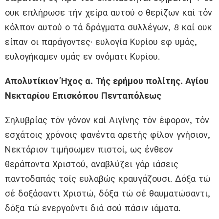
ουκ επλήρωσε τήν χείρα αυτού ο θερίζων καί τόν
κόλπον αυτού ο τά δράγματα συλλέγων, 8 καί ουκ
είπαν οι παράγοντες· ευλογία Κυρίου εφ υμάς,
ευλογήκαμεν υμάς εν ονόματι Κυρίου.
Απολυτίκιον Ήχος α. Τής ερήμου πολίτης. Αγίου
Νεκταρίου Επισκόπου Πενταπόλεως
Σηλυβρίας τόν γόνον καί Αιγίνης τόν έφορον, τόν
εσχάτοις χρόνοις φανέντα αρετής φίλον γνήσιον,
Νεκτάριον τιμήσωμεν πιστοί, ως ένθεον
θεράποντα Χριστού, αναβλύζει γάρ ιάσεις
παντοδαπάς τοίς ευλαβώς κραυγάζουσι. Δόξα τώ
σέ δοξάσαντι Χριστώ, δόξα τώ σέ θαυματώσαντι,
δόξα τώ ενεργούντι διά σού πάσιν ιάματα.