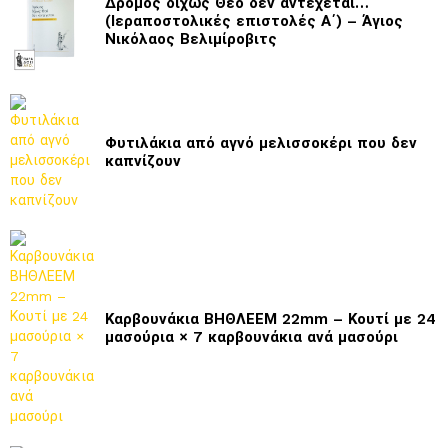
Δρόμος δίχως Θεό δεν αντέχεται…
(Ιεραποστολικές επιστολές Α΄) – Άγιος
Νικόλαος Βελιμίροβιτς
Φυτιλάκια από αγνό μελισσοκέρι που δεν
καπνίζουν
Καρβουνάκια ΒΗΘΛΕΕΜ 22mm – Κουτί με 24
μασούρια × 7 καρβουνάκια ανά μασούρι