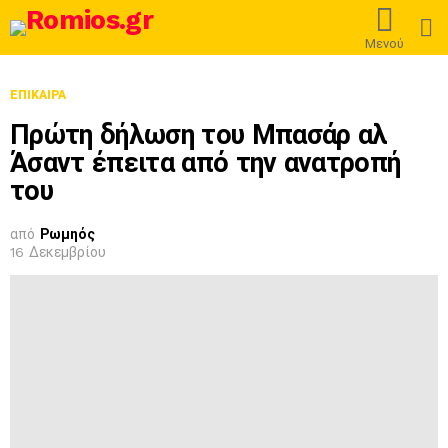
L
Μενού
ΕΠΊΚΑΙΡΑ
Πρώτη δήλωση του Μπασάρ αλ
Άσαντ έπειτα από την ανατροπή
του
από
Ρωμηός
16 Δεκεμβρίου