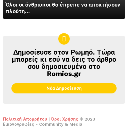
Όλοι οι άνθρωποι θα έπρεπε να αποκτήσουν
πλούτη…
Δημοσίευσε στον Ρωμηό. Τώρα
ΔΗΜΟΣΊΕΥΣΕ
ΣΤΟΝ
μπορείς κι εσύ να δεις το άρθρο
ΡΩΜΗΌ
σου δημοσιευμένο στο
Romios.gr
Νέα Δημοσίευση
Πολιτική Απορρήτου
|
Όροι Χρήσης
© 2023
Εικονογραφίες - Community & Media