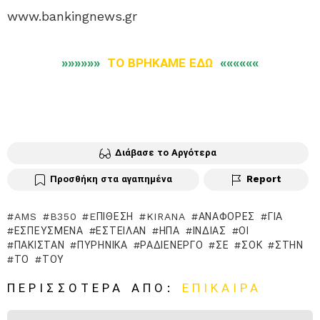
www.bankingnews.gr
»»»»»»
ΤΟ ΒΡΗΚΑΜΕ ΕΔΩ
««««««
Διάβασε το Αργότερα
Προσθήκη στα αγαπημένα
Report
AMS
B350
EΠΊΘΕΣΗ
KIRANA
ΑΝΑΦΟΡΈΣ
ΓΙΑ
ΕΣΠΕΥΣΜΈΝΑ
ΈΣΤΕΙΛΑΝ
ΗΠΑ
ΙΝΔΊΑΣ
ΟΙ
ΠΑΚΙΣΤΆΝ
ΠΥΡΗΝΙΚΆ
ΡΑΔΙΕΝΕΡΓΌ
ΣΕ
ΣΟΚ
ΣΤΗΝ
ΤΟ
ΤΟΥ
ΠΕΡΙΣΣΌΤΕΡΑ ΑΠΌ:
ΕΠΊΚΑΙΡΑ