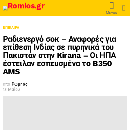
L
Μενού
ΕΠΊΚΑΙΡΑ
Ραδιενεργό σοκ – Αναφορές για
επίθεση Ινδίας σε πυρηνικά του
Πακιστάν στην Kirana – Οι ΗΠΑ
έστειλαν εσπευσμένα το B350
AMS
από
Ρωμηός
13 Μαΐου