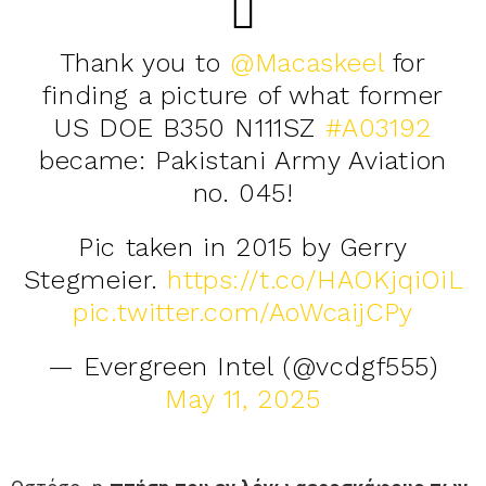
Thank you to
@Macaskeel
for
finding a picture of what former
US DOE B350 N111SZ
#A03192
became: Pakistani Army Aviation
no. 045!
Pic taken in 2015 by Gerry
Stegmeier.
https://t.co/HAOKjqiOiL
pic.twitter.com/AoWcaijCPy
— Evergreen Intel (@vcdgf555)
May 11, 2025