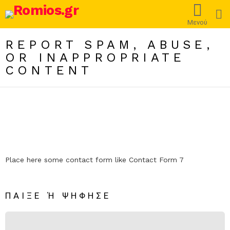
L
Μενού
REPORT SPAM, ABUSE,
OR INAPPROPRIATE
CONTENT
Place here some contact form like Contact Form 7
ΠΑΊΞΕ Ή ΨΉΦΗΣΕ