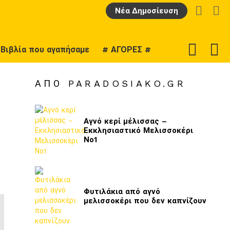
LOGIN
Α
Νέα Δημοσίευση
F
SWITCH
Βιβλία που αγαπήσαμε
# ΑΓΟΡΕΣ #
U
SKIN
ΑΠΌ PARADOSIAKO.GR
Αγνό κερί μέλισσας –
Εκκλησιαστικό Μελισσοκέρι
Νο1
Φυτιλάκια από αγνό
μελισσοκέρι που δεν καπνίζουν