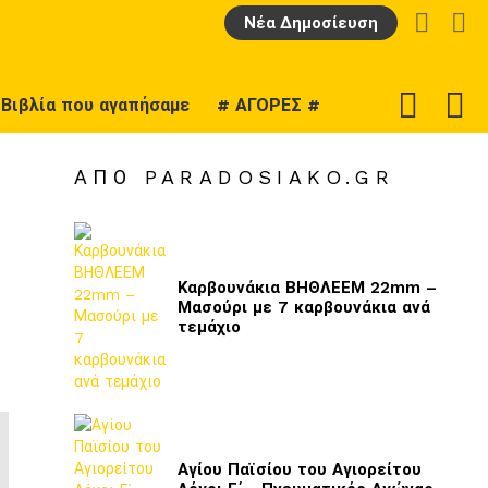
LOGIN
Α
Νέα Δημοσίευση
F
SWITCH
Βιβλία που αγαπήσαμε
# ΑΓΟΡΕΣ #
U
SKIN
ΑΠΌ PARADOSIAKO.GR
Καρβουνάκια ΒΗΘΛΕΕΜ 22mm –
Μασούρι με 7 καρβουνάκια ανά
τεμάχιο
Αγίου Παϊσίου του Αγιορείτου