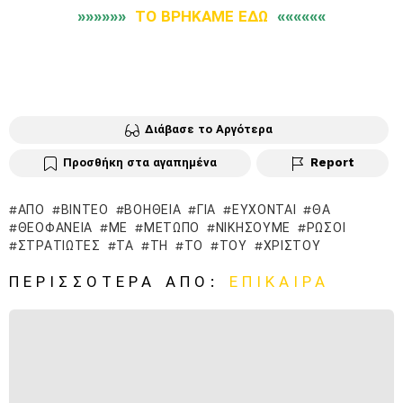
»»»»»»
ΤΟ ΒΡΗΚΑΜΕ ΕΔΩ
««««««
Διάβασε το Αργότερα
Προσθήκη στα αγαπημένα
Report
ΑΠΌ
ΒΊΝΤΕΟ
ΒΟΉΘΕΙΑ
ΓΙΑ
ΕΎΧΟΝΤΑΙ
ΘΑ
ΘΕΟΦΆΝΕΙΑ
ΜΕ
ΜΈΤΩΠΟ
ΝΙΚΉΣΟΥΜΕ
ΡΏΣΟΙ
ΣΤΡΑΤΙΏΤΕΣ
ΤΑ
ΤΗ
ΤΟ
ΤΟΥ
ΧΡΙΣΤΟΎ
ΠΕΡΙΣΣΌΤΕΡΑ ΑΠΌ:
ΕΠΊΚΑΙΡΑ