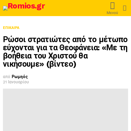
L
Μενού
ΕΠΊΚΑΙΡΑ
Ρώσοι στρατιώτες από το μέτωπο
εύχονται για τα Θεοφάνεια: «Με τη
βοήθεια του Χριστού θα
νικήσουμε» (βίντεο)
από
Ρωμηός
21 Ιανουαρίου