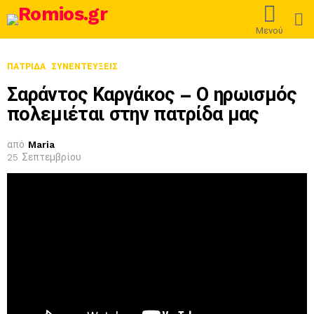
L
Μενού
ΠΑΤΡΊΔΑ
ΣΥΝΕΝΤΕΎΞΕΙΣ
Σαράντος Καργάκος – Ο ηρωισμός
πολεμιέται στην πατρίδα μας
από
Maria
25 Σεπτεμβρίου