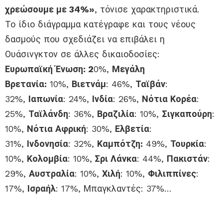
χρεώσουμε με 34%»
, τόνισε χαρακτηριστικά.
Το ίδιο διάγραμμα κατέγραφε και τους νέους
δασμούς που σχεδιάζει να επιβάλει η
Ουάσινγκτον σε άλλες δικαιοδοσίες:
Ευρωπαϊκή Ένωση: 2
0%,
Μεγάλη
Βρετανία:
10%,
Βιετνάμ
: 46%,
Ταϊβάν
:
32%,
Ιαπωνία
: 24%,
Ινδία
: 26%,
Νότια Κορέα
:
25%,
Ταϊλάνδη
: 36%,
Βραζιλία
: 10%,
Σιγκαπούρη
:
10%,
Νότια Αφρική
: 30%,
Ελβετία
:
31%,
Ινδονησία
: 32%,
Καμπότζη:
49%,
Τουρκία
:
10%,
Κολομβία
: 10%,
Σρι Λάνκα
: 44%,
Πακιστάν
:
29%,
Αυστραλία
: 10%,
Χιλή
: 10%,
Φιλιππίνες
:
17%,
Ισραήλ
: 17%, Μπαγκλαντές: 37%…