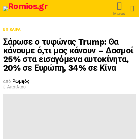
L
Μενού
ΕΠΊΚΑΙΡΑ
Σάρωσε ο τυφώνας Trump: Θα
κάνουμε ό,τι μας κάνουν – Δασμοί
25% στα εισαγόμενα αυτοκίνητα,
20% σε Ευρώπη, 34% σε Κίνα
από
Ρωμηός
3 Απριλίου