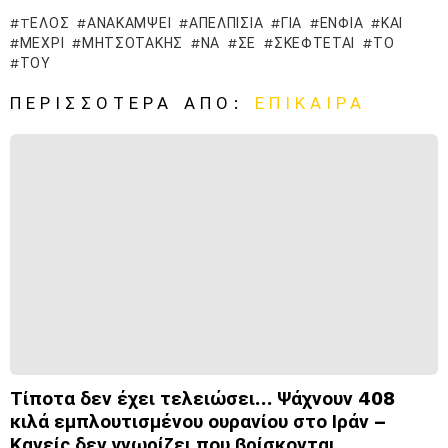
TΈΛΟΣ
ΑΝΑΚΆΜΨΕΙ
ΑΠΕΛΠΙΣΊΑ
ΓΙΑ
ΕΝΦΙΑ
ΚΑΙ
ΜΈΧΡΙ
ΜΗΤΣΟΤΆΚΗΣ
ΝΑ
ΣΕ
ΣΚΈΦΤΕΤΑΙ
ΤΟ
ΤΟΥ
ΠΕΡΙΣΣΌΤΕΡΑ ΑΠΌ:
ΕΠΊΚΑΙΡΑ
Τίποτα δεν έχει τελειώσει… Ψάχνουν 408
κιλά εμπλουτισμένου ουρανίου στο Ιράν –
Κανείς δεν γνωρίζει που βρίσκονται