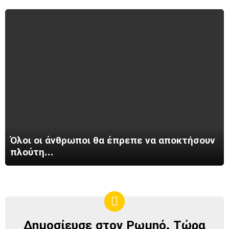
Όλοι οι άνθρωποι θα έπρεπε να αποκτήσουν
πλούτη…
Δημοσίευσε στον Ρωμηό. Τώρα
ΔΗΜΟΣΊΕΥΣΕ