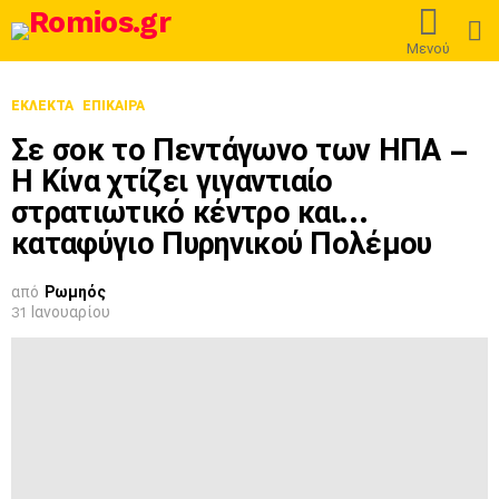
L
Μενού
ΕΚΛΕΚΤΆ
ΕΠΊΚΑΙΡΑ
Σε σοκ το Πεντάγωνο των ΗΠΑ –
Η Κίνα χτίζει γιγαντιαίο
στρατιωτικό κέντρο και…
καταφύγιο Πυρηνικού Πολέμου
από
Ρωμηός
31 Ιανουαρίου