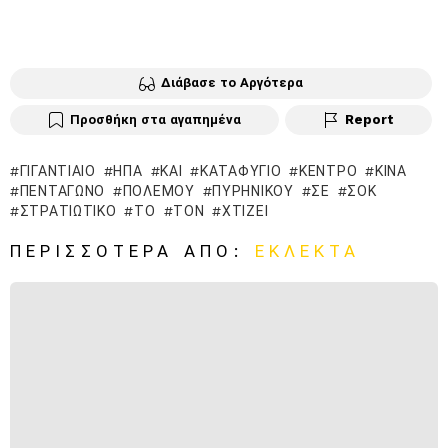
Διάβασε το Αργότερα
Προσθήκη στα αγαπημένα
Report
ΓΙΓΑΝΤΙΑΊΟ
ΗΠΑ
ΚΑΙ
ΚΑΤΑΦΎΓΙΟ
ΚΈΝΤΡΟ
ΚΊΝΑ
ΠΕΝΤΆΓΩΝΟ
ΠΟΛΈΜΟΥ
ΠΥΡΗΝΙΚΟΎ
ΣΕ
ΣΟΚ
ΣΤΡΑΤΙΩΤΙΚΌ
ΤΟ
ΤΟΝ
ΧΤΊΖΕΙ
ΠΕΡΙΣΣΌΤΕΡΑ ΑΠΌ:
ΕΚΛΕΚΤΆ